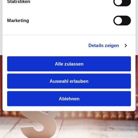
Statistiken
speziell bei erbrechtlichen, arbeitsrechtlichen und
vermögensverwaltenden Sachverhalten zu Gute.
Marketing
ZU DEN LEISTUNGEN
Details zeigen
Alle zulassen
Auswahl erlauben
Ablehnen