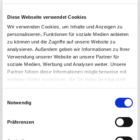
Diese Webseite verwendet Cookies
Unsere Leistungen
Wir verwenden Cookies, um Inhalte und Anzeigen zu
personalisieren, Funktionen für soziale Medien anbieten
Rechtsanwältin Raabe steht Ihnen für eine umfassende
zu können und die Zugriffe auf unsere Website zu
Beratung sowie engagierte gerichtliche und
analysieren. Außerdem geben wir Informationen zu Ihrer
außergerichtliche Vertretung zur Verfügung. Sie finden bei
Verwendung unserer Website an unsere Partner für
uns Betreuung in der laufenden steuerlichen Organisation
soziale Medien, Werbung und Analysen weiter. Unsere
Ihres Unternehmens mit Buchführung, Lohnbuchhaltung
Partner führen diese Informationen möglicherweise mit
sowie Jahresabschluss. Unter einem Dach kommen
weiteren Daten zusammen, die Sie ihnen bereitgestellt
kompetente Rechtsdienstleistungen dazu, einschließlich
haben oder die sie im Rahmen Ihrer Nutzung der Dienste
notarieller Tätigkeiten im Erb-, Familien-, Grundstücks- und
gesammelt haben.
Einwilligungsauswahl
Gesellschaftsrecht. Wir stehen hier für kurze Wege und
Notwendig
eine umfassende steuer- und zivilrechtliche Begleitung aus
einer Hand. Besonders als Unternehmer im
mittelständischen Bereich oder als Freiberufler profitieren
Präferenzen
Sie von der Kombination Steuerrecht & Zivilrecht.
Privatleuten kommt die Ausrichtung der Kanzlei Uta Raabe